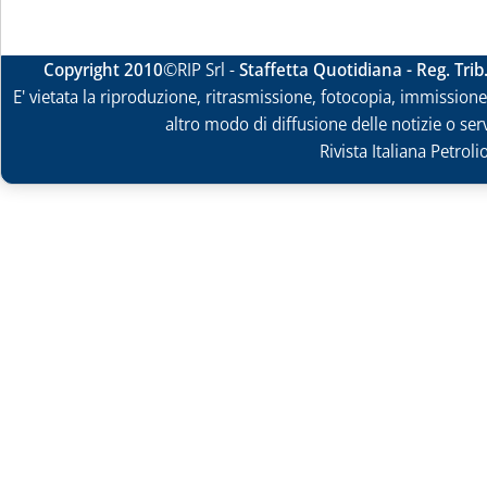
Copyright 2010
©RIP Srl -
Staffetta Quotidiana - Reg. Tri
E' vietata la riproduzione, ritrasmissione, fotocopia, immissione 
altro modo di diffusione delle notizie o ser
Rivista Italiana Petrol