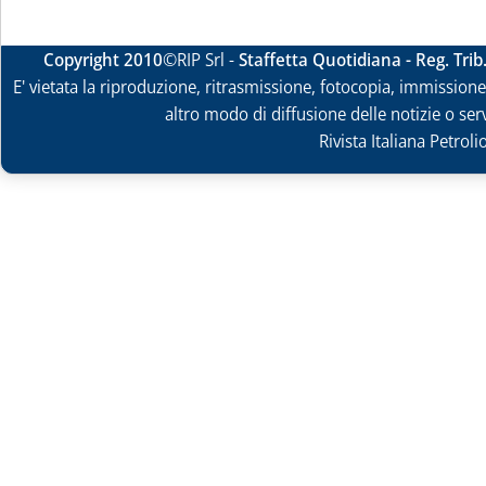
Copyright 2010
©RIP Srl -
Staffetta Quotidiana - Reg. Tri
E' vietata la riproduzione, ritrasmissione, fotocopia, immissione 
altro modo di diffusione delle notizie o ser
Rivista Italiana Petrol