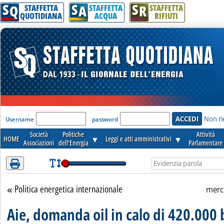
S
S
S
Attenzione! Esegui l'accesso per lèggere interamente la notizia.
Q
A
R
STAFFETTA
STAFFETTA
STAFFETTA
QUOTIDIANA
ACQUA
RIFIUTI
'Modulo Login per accedere'
Non ri
Username
password
Società
Politiche
Attività
HOME
▼
Leggi e atti amministrativi
▼
Associazioni
dell'Energia
Parlamentare
Politica energetica internazionale
Torna alla sezione
merc
Aie, domanda oil in calo di 420.000 