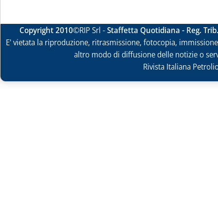
Copyright 2010
©RIP Srl -
Staffetta Quotidiana - Reg. Tri
E' vietata la riproduzione, ritrasmissione, fotocopia, immissione 
altro modo di diffusione delle notizie o ser
Rivista Italiana Petrol