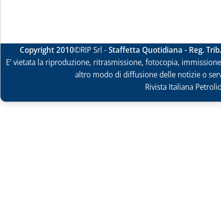
Copyright 2010
©RIP Srl -
Staffetta Quotidiana - Reg. Tri
E' vietata la riproduzione, ritrasmissione, fotocopia, immissione 
altro modo di diffusione delle notizie o ser
Rivista Italiana Petrol