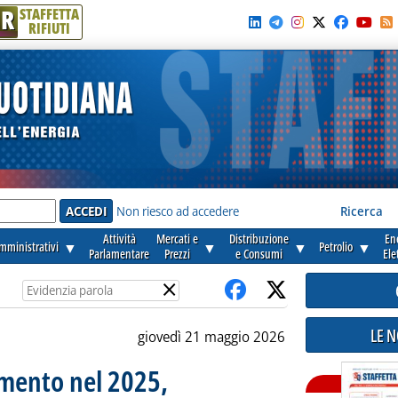
R
STAFFETTA
RIFIUTI
e'
Non riesco ad accedere
Ricerca
Attività
Mercati e
Distribuzione
En
amministrativi
▼
▼
▼
Petrolio
▼
Parlamentare
Prezzi
e Consumi
Ele
×
LE 
giovedì 21 maggio 2026
umento nel 2025,