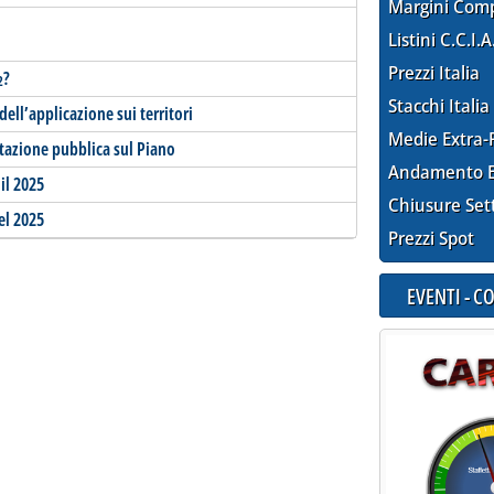
Margini Com
Listini C.C.I.A
Prezzi Italia
?
2
Stacchi Italia
dell’applicazione sui territori
Medie Extra-
ltazione pubblica sul Piano
Andamento E
il 2025
Chiusure Set
el 2025
Prezzi Spot
EVENTI - 