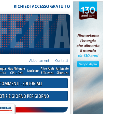
RICHIEDI ACCESSO GRATUITO
Abbonamenti
Contatti
ergia
Gas Naturale
Altre Fonti
Ambiente
Nucleare
ttrica
GPL - GNL
Efficienza
Sicurezza
COMMENTI - EDITORIALI
NOTIZIE GIORNO PER GIORNO