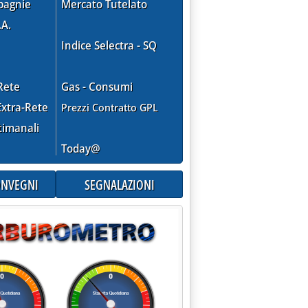
pagnie
Mercato Tutelato
.A.
Indice Selectra - SQ
Rete
Gas - Consumi
xtra-Rete
Prezzi Contratto GPL
timanali
Today@
CONVEGNI
SEGNALAZIONI