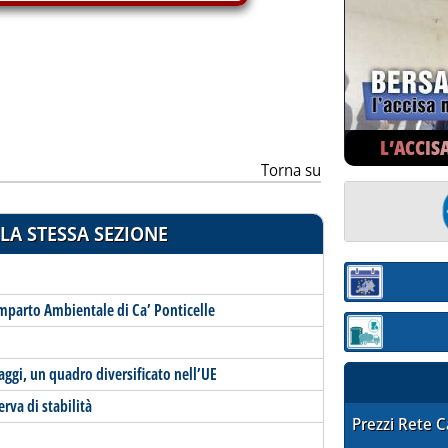
ia
L’ACCIS
Torna su
LA STESSA SEZIONE
Sezione:
omparto Ambientale di Ca’ Ponticelle
Sezione: quotaz
aggi, un quadro diversificato nell’UE
erva di stabilità
STAFFETTA PRE
Prezzi Rete 