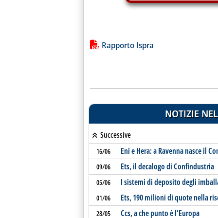
Lista allegati PDF alla notiz
Rapporto Ispra
NOTIZIE NEL
Successive
Eni e Hera: a Ravenna nasce il C
16/06
Ets, il decalogo di Confindustria
09/06
I sistemi di deposito degli imball
05/06
Ets, 190 milioni di quote nella ris
01/06
Ccs, a che punto è l’Europa
28/05