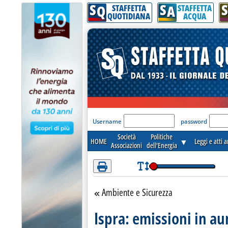
S
S
S
Attenzione! Esegui l'accesso per lèggere interamente la notizia.
Q
A
STAFFETTA
STAFFETTA
QUOTIDIANA
ACQUA
'Modulo Login per acceder
Username
password
Società
Politiche
HOME
▼
Leggi e atti 
Associazioni
dell'Energia
Ambiente e Sicurezza
Torna alla sezione
Ispra: emissioni in a