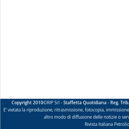
Copyright 2010
©RIP Srl -
Staffetta Quotidiana - Reg. Tri
E' vietata la riproduzione, ritrasmissione, fotocopia, immissione 
altro modo di diffusione delle notizie o ser
Rivista Italiana Petrol