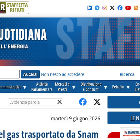
R
STAFFETTA
RIFIUTI
e'
Non riesco ad accedere
Ricerca
Attività
Mercati e
Distribuzione
En
amministrativi
▼
▼
▼
Petrolio
▼
Parlamentare
Prezzi
e Consumi
Ele
×
LE 
martedì 9 giugno 2026
el gas trasportato da Snam