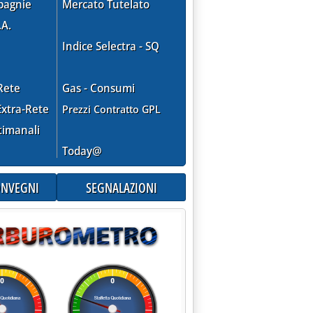
pagnie
Mercato Tutelato
.A.
Indice Selectra - SQ
Rete
Gas - Consumi
xtra-Rete
Prezzi Contratto GPL
timanali
Today@
CONVEGNI
SEGNALAZIONI