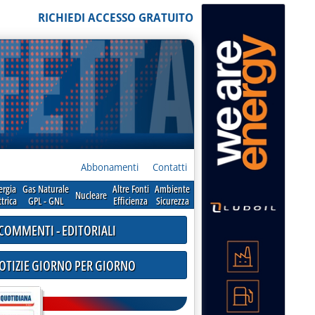
RICHIEDI ACCESSO GRATUITO
Abbonamenti
Contatti
ergia
Gas Naturale
Altre Fonti
Ambiente
Nucleare
ttrica
GPL - GNL
Efficienza
Sicurezza
COMMENTI - EDITORIALI
NOTIZIE GIORNO PER GIORNO