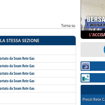
ia
Torna su
L’ACCIS
LA STESSA SEZIONE
portato da Snam Rete Gas
portato da Snam Rete Gas
Sezione:
portato da Snam Rete Gas
Sezione: quotaz
portato da Snam Rete Gas
portato da Snam Rete Gas
STAFFETTA PRE
Prezzi Rete 