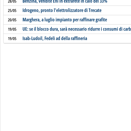
Benzina, vendite Eni in extrarete in calo del 33%
28/05
Idrogeno, pronto l’elettrolizzatore di Trecate
25/05
Marghera, a luglio impianto per raffinare grafite
20/05
UE: se il blocco dura, sarà necessario ridurre i consumi di car
19/05
Isab-Ludoil, Fedeli ad della raffineria
19/05