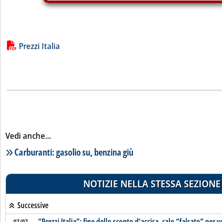
Lista allegati PDF alla notizia
Prezzi Italia
Vedi anche...
Lista notizie correlate
Carburanti: gasolio su, benzina giù
NOTIZIE NELLA STESSA SEZIONE
Successive
“Prezzi Italia”: fine dello sconto d‘accisa, calo “falsato” per v
07/07