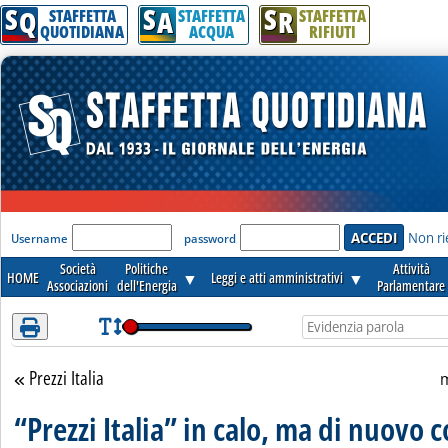
S
S
S
Attenzione! Esegui l'accesso per lèggere interamente la notizia.
Q
A
R
STAFFETTA
STAFFETTA
STAFFETTA
QUOTIDIANA
ACQUA
RIFIUTI
'Modulo Login per accedere'
Non ri
Username
password
Società
Politiche
Attività
HOME
▼
Leggi e atti amministrativi
▼
Associazioni
dell'Energia
Parlamentare
Prezzi Italia
Torna alla sezione
m
“Prezzi Italia” in calo, ma di nuovo c