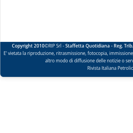
Copyright 2010
©RIP Srl -
Staffetta Quotidiana - Reg. Tri
E' vietata la riproduzione, ritrasmissione, fotocopia, immissione 
altro modo di diffusione delle notizie o ser
Rivista Italiana Petrol