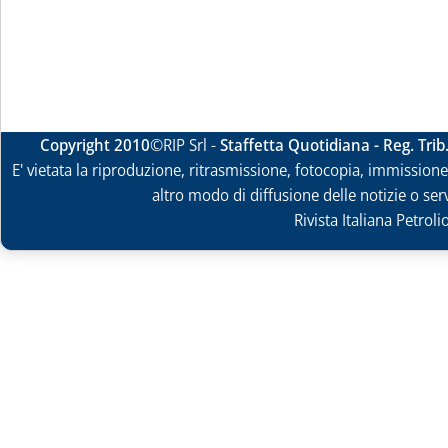
Copyright 2010
©RIP Srl -
Staffetta Quotidiana - Reg. Tri
E' vietata la riproduzione, ritrasmissione, fotocopia, immissione 
altro modo di diffusione delle notizie o ser
Rivista Italiana Petrol