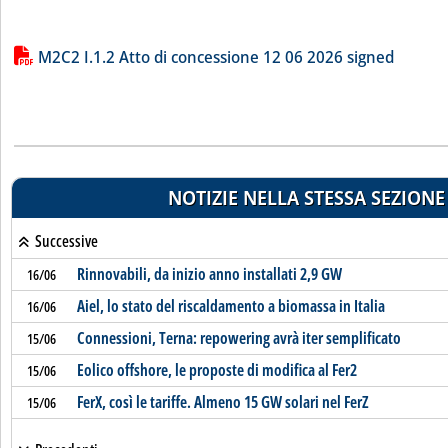
Lista allegati PDF alla notizia
M2C2 I.1.2 Atto di concessione 12 06 2026 signed
NOTIZIE NELLA STESSA SEZIONE
Successive
Rinnovabili, da inizio anno installati 2,9 GW
16/06
Aiel, lo stato del riscaldamento a biomassa in Italia
16/06
Connessioni, Terna: repowering avrà iter semplificato
15/06
Eolico offshore, le proposte di modifica al Fer2
15/06
FerX, così le tariffe. Almeno 15 GW solari nel FerZ
15/06