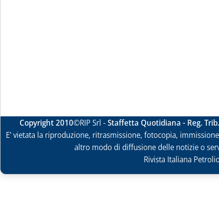
Copyright 2010
©RIP Srl -
Staffetta Quotidiana - Reg. Tri
E' vietata la riproduzione, ritrasmissione, fotocopia, immissione 
altro modo di diffusione delle notizie o ser
Rivista Italiana Petrol