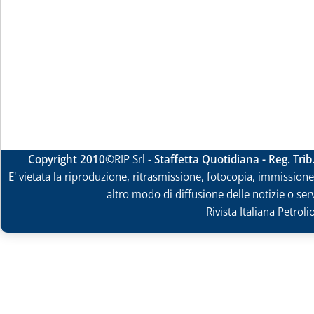
Copyright 2010
©RIP Srl -
Staffetta Quotidiana - Reg. Tri
E' vietata la riproduzione, ritrasmissione, fotocopia, immissione 
altro modo di diffusione delle notizie o ser
Rivista Italiana Petrol