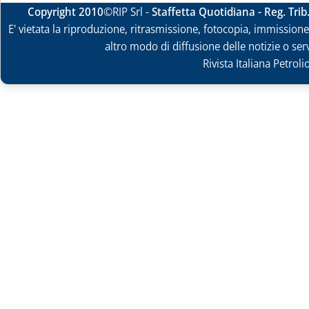
Copyright 2010
©RIP Srl -
Staffetta Quotidiana - Reg. Tri
E' vietata la riproduzione, ritrasmissione, fotocopia, immissione 
altro modo di diffusione delle notizie o ser
Rivista Italiana Petrol