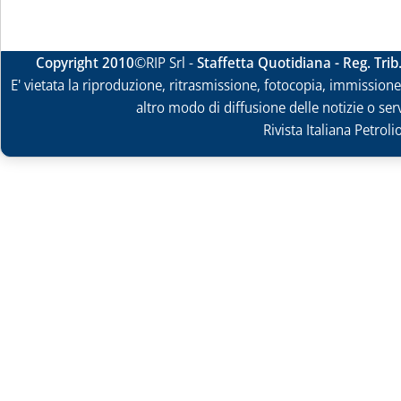
Copyright 2010
©RIP Srl -
Staffetta Quotidiana - Reg. Tri
E' vietata la riproduzione, ritrasmissione, fotocopia, immissione 
altro modo di diffusione delle notizie o ser
Rivista Italiana Petrol