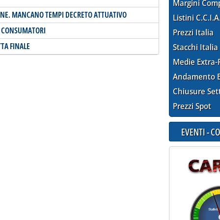
Margini Com
FINE. MANCANO TEMPI DECRETO ATTUATIVO
Listini C.C.I.A
I CONSUMATORI
Prezzi Italia
TTA FINALE
Stacchi Italia
Medie Extra-
Andamento E
Chiusure Set
Prezzi Spot
EVENTI - 