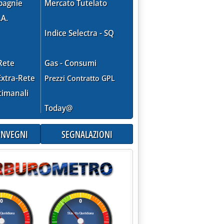
pagnie
Mercato Tutelato
.A.
Indice Selectra - SQ
Rete
Gas - Consumi
xtra-Rete
Prezzi Contratto GPL
timanali
Today@
CONVEGNI
SEGNALAZIONI