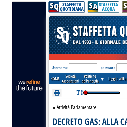
S
S
S
Attenzione! Esegui l'accesso per lèggere interamente la notizia.
Q
A
STAFFETTA
STAFFETTA
QUOTIDIANA
ACQUA
'Modulo Login per acceder
Username
password
Società
Politiche
HOME
▼
Leggi e atti 
Associazioni
dell'Energia
Attività Parlamentare
Torna alla sezione
DECRETO GAS: ALLA CA