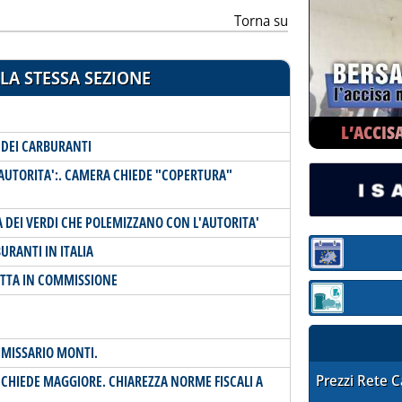
Torna su
LA STESSA SEZIONE
L’ACCIS
 DEI CARBURANTI
 AUTORITA':. CAMERA CHIEDE "COPERTURA"
 DEI VERDI CHE POLEMIZZANO CON L'AUTORITA'
BURANTI IN ITALIA
Sezione:
ETTA IN COMMISSIONE
Sezione: quotaz
MMISSARIO MONTI.
STAFFETTA PRE
Prezzi Rete 
 CHIEDE MAGGIORE. CHIAREZZA NORME FISCALI A