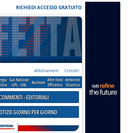
RICHIEDI ACCESSO GRATUITO
Abbonamenti
Contatti
ergia
Gas Naturale
Altre Fonti
Ambiente
Nucleare
ttrica
GPL - GNL
Efficienza
Sicurezza
COMMENTI - EDITORIALI
NOTIZIE GIORNO PER GIORNO