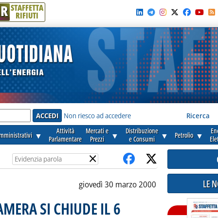
R
STAFFETTA
RIFIUTI
e'
Non riesco ad accedere
Ricerca
Attività
Mercati e
Distribuzione
En
amministrativi
▼
▼
▼
Petrolio
▼
Parlamentare
Prezzi
e Consumi
Ele
×
LE 
giovedì 30 marzo 2000
MERA SI CHIUDE IL 6