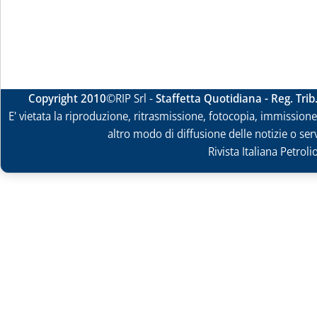
Copyright 2010
©RIP Srl -
Staffetta Quotidiana - Reg. Tri
E' vietata la riproduzione, ritrasmissione, fotocopia, immissione 
altro modo di diffusione delle notizie o ser
Rivista Italiana Petrol