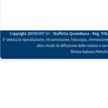
Copyright 2010
©RIP Srl -
Staffetta Quotidiana - Reg. Tri
E' vietata la riproduzione, ritrasmissione, fotocopia, immissione 
altro modo di diffusione delle notizie o ser
Rivista Italiana Petrol