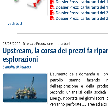
Dossier Prezzi carburanti del 
Dossier Prezzi carburanti del 
Dossier Prezzi carburanti del 
Dossier Prezzi carburanti del 
...
vedi tutti
25/08/2022
- Ricerca e Produzione Idrocarburi
Upstream, la corsa dei prezzi fa ripar
esplorazioni
. Sottotitolo: L'analisi di Reuters
. Pubblicata giovedì 25 agosto 2022 alle 17.4.
L'analisi di Reuters
L'aumento della domanda e i prez
petrolio stanno facendo ri
dell'esplorazione e della produ
Secondo un'analisi della società
Energy, riportata nei giorni scorsi
verranno perforate 33 aree ad alto .