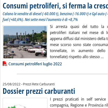
Consumi petroliferi, si ferma la cresc
Calano le vendite di diesel (-60.000 t), benzina (-16.000 t) e Gpl auto (-6
fuel (+60,6%). Nei sette mesi l'aumento è di +8,7%
Si arresta quasi del tutto la 
petroliferi italiani nel mese di 
appena diffusi dal ministero della t
mese scorso sono state consumat
tonnellate, in aumento dello
Le
tonnellate) rispetto allo stesso ...
Lista allegati PDF alla notizia
Consumi petroliferi luglio 2022
25/08/2022
- Prezzi Rete Carburanti
Dossier prezzi carburanti
. Pubblicata giovedì 25 agos
I prezzi praticati in self service
compagnia, Regione e Provincia ril