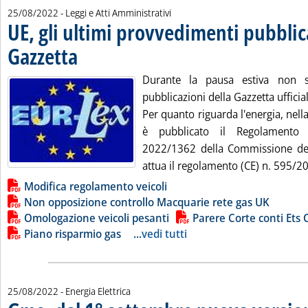
25/08/2022
- Leggi e Atti Amministrativi
UE, gli ultimi provvedimenti pubblica
Gazzetta
. Pubblicata giovedì 25 agosto 2022 alle 13.16.
Durante la pausa estiva non s
pubblicazioni della Gazzetta uffici
Per quanto riguarda l'energia, nell
è pubblicato il Regolamento 
2022/1362 della Commissione de
attua il regolamento (CE) n. 595/20
Lista allegati PDF alla notizia
Modifica regolamento veicoli
Non opposizione controllo Macquarie rete gas UK
Omologazione veicoli pesanti
Parere Corte conti Ets
Piano risparmio gas
...
vedi tutti
25/08/2022
- Energia Elettrica