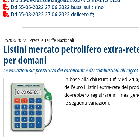
D.d.55-09-2022del2agosto2022-MONTALTO BESS 1
Dd 55-06-2022 27 06 2022 bussi sul tirino
Dd 55-08-2022 27 06 2022 deliceto fg
25/08/2022
- Prezzi e Tariffe Nazionali
Listini mercato petrolifero extra-ret
per domani
. Sottotitolo: Le variazioni sui prezzi Siva dei carburanti e dei c
. Pubblicata giovedì 25 agosto 2022 alle 9.45.
Le variazioni sui prezzi Siva dei carburanti e dei combustibili all'ingro
In base alla chiusura
Cif Med 24 a
dell'euro i listini extra-rete dei pr
dovrebbero registrare in linea gene
le seguenti variazioni: