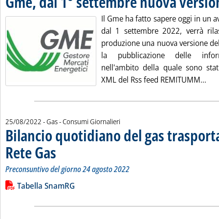
Gme, dal 1° settembre nuova versio
Il Gme ha fatto sapere oggi in un av
dal 1 settembre 2022, verrà rila
produzione una nuova versione del
la pubblicazione delle inform
nell'ambito della quale sono stat
Leg
XML del Rss feed REMITUMM...
25/08/2022
- Gas - Consumi Giornalieri
Bilancio quotidiano del gas traspor
Rete Gas
. Sottotitolo: Preconsuntivo del giorno 24 agosto 2022
. Pubblicata giovedì 25 agosto 2022 alle 12.32.
Preconsuntivo del giorno 24 agosto 2022
Leggi tutta la notizia: 'Bilancio quotidiano del gas trasport
Lista allegati PDF alla notizia
Tabella SnamRG