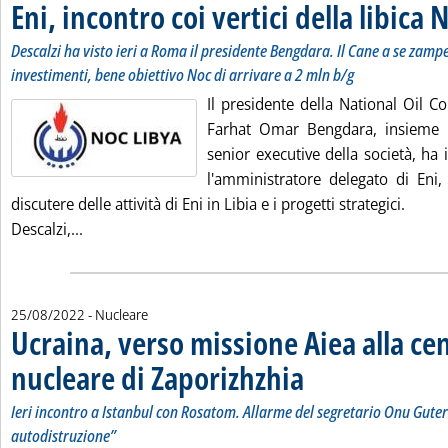
Eni, incontro coi vertici della libica 
Descalzi ha visto ieri a Roma il presidente Bengdara. Il Cane a se zampe
investimenti, bene obiettivo Noc di arrivare a 2 mln b/g
Il presidente della National Oil Co
Farhat Omar Bengdara, insieme 
senior executive della società, ha
l'amministratore delegato di Eni,
discutere delle attività di Eni in Libia e i progetti strategici.
Leggi tutta la notizia: 'Eni, incontro coi vertici della
Descalzi,...
25/08/2022
- Nucleare
Ucraina, verso missione Aiea alla ce
nucleare di Zaporizhzhia
. Sottotitolo: Ieri incontro a 
. Pubblicata giovedì 25 agosto
Ieri incontro a Istanbul con Rosatom. Allarme del segretario Onu Guterr
autodistruzione”