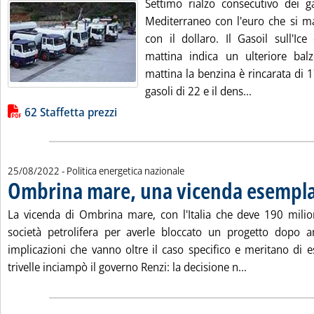
Settimo rialzo consecutivo dei g
Mediterraneo con l'euro che si ma
con il dollaro. Il Gasoil sull'Ic
mattina indica un ulteriore bal
mattina la benzina è rincarata di 17
Leggi tutta l
gasoli di 22 e il dens...
Lista allegati PDF alla notizia
62 Staffetta prezzi
25/08/2022
- Politica energetica nazionale
Ombrina mare, una vicenda esempl
La vicenda di Ombrina mare, con l'Italia che deve 190 milio
società petrolifera per averle bloccato un progetto dopo an
implicazioni che vanno oltre il caso specifico e meritano di es
Leggi tutta l
trivelle inciampò il governo Renzi: la decisione n...