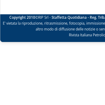
Copyright 2010
©RIP Srl -
Staffetta Quotidiana - Reg. Tri
E' vietata la riproduzione, ritrasmissione, fotocopia, immissione 
altro modo di diffusione delle notizie o ser
Rivista Italiana Petrol