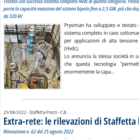
Testato con successo sistema completo Hvdc di questa categoria. Pensat
porta la capacità massima del sistemi bipolo fino a 2,5 GW, più che dop
da 320 kV
Prysmian ha sviluppato e testato 
sistema completo in cavo sottomar
per applicazioni di alta tensione
(Hvdc).
Lo annuncia la stessa società in 
che questa tecnologia "permet
Leggi tutta
enormemente la capa...
di:
25/08/2022
- Staffetta Prezzi -
C.B.
Extra-rete: le rilevazioni di Staffetta
Rilevazione n. 62 del 25 agosto 2022