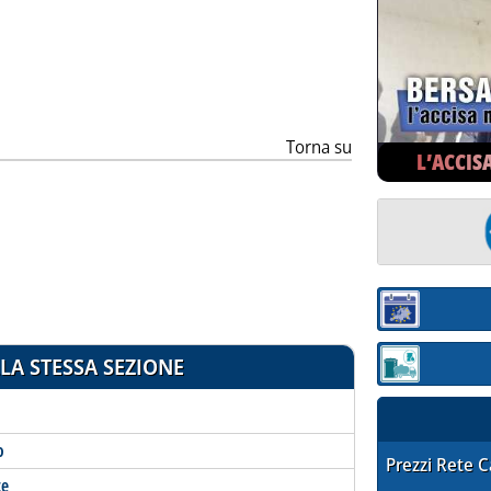
ia
Torna su
L’ACCIS
Sezione:
LA STESSA SEZIONE
Sezione: quotaz
o
STAFFETTA PRE
Prezzi Rete 
te