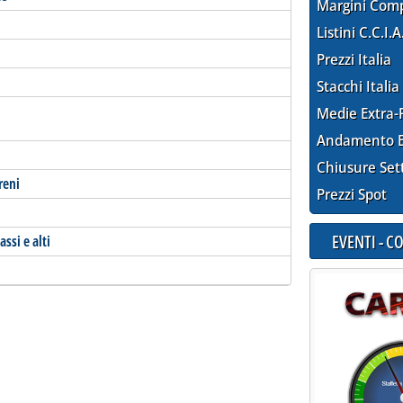
Margini Com
Listini C.C.I.A
Prezzi Italia
Stacchi Italia
Medie Extra-
Andamento E
Chiusure Set
reni
Prezzi Spot
EVENTI - 
ssi e alti