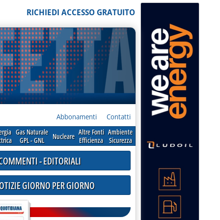
RICHIEDI ACCESSO GRATUITO
Abbonamenti
Contatti
ergia
Gas Naturale
Altre Fonti
Ambiente
Nucleare
ttrica
GPL - GNL
Efficienza
Sicurezza
COMMENTI - EDITORIALI
NOTIZIE GIORNO PER GIORNO