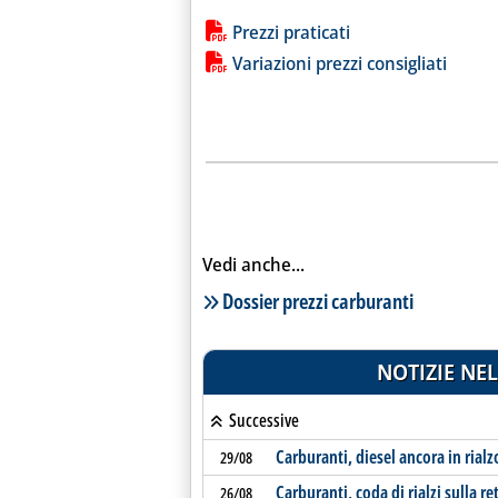
Lista allegati PDF alla notiz
Prezzi praticati
Variazioni prezzi consigliati
Vedi anche...
Lista notizie correlate
Dossier prezzi carburanti
NOTIZIE NEL
Successive
Carburanti, diesel ancora in rialz
29/08
Carburanti, coda di rialzi sulla re
26/08