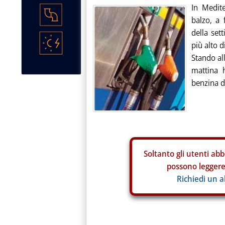
In Medit
balzo, a 
della set
più alto d
Stando all
mattina h
benzina di
Soltanto gli
utenti abb
possono leggere 
Richiedi un 