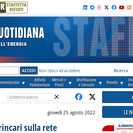
R
STAFFETTA
RIFIUTI
e'
Non riesco ad accedere
Ricerca
Attività
Mercati e
Distribuzione
En
amministrativi
▼
▼
▼
Petrolio
▼
Parlamentare
Prezzi
e Consumi
Ele
×
LE 
giovedì 25 agosto 2022
rincari sulla rete