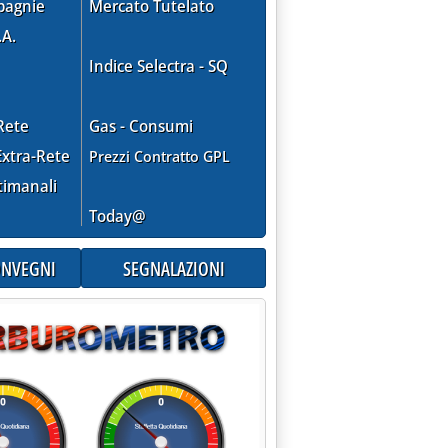
pagnie
Mercato Tutelato
.A.
Indice Selectra - SQ
Rete
Gas - Consumi
xtra-Rete
Prezzi Contratto GPL
timanali
Today@
CONVEGNI
SEGNALAZIONI