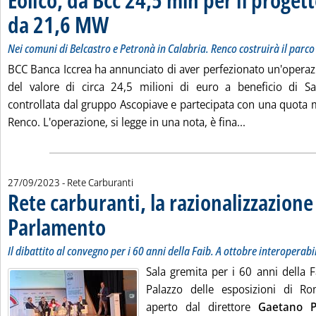
da 21,6 MW
. Sottotitolo: Nei comuni di Belcastro e Petronà in Calabria. R
. Pubblicata mercoledì 27 settembre 2023 alle 17.23.
Nei comuni di Belcastro e Petronà in Calabria. Renco costruirà il parco
BCC Banca Iccrea ha annunciato di aver perfezionato un'operazi
del valore di circa 24,5 milioni di euro a beneficio di Sal
controllata dal gruppo Ascopiave e partecipata con una quota 
Leggi tutta la
Renco. L'operazione, si legge in una nota, è fina...
27/09/2023
- Rete Carburanti
Rete carburanti, la razionalizzazione
Parlamento
. Sottotitolo: Il dibattito al convegno per i 60 anni della Faib. 
. Pubblicata mercoledì 27 settembre 2023 alle 17.17.
Il dibattito al convegno per i 60 anni della Faib. A ottobre interoperabi
Sala gremita per i 60 anni della F
Palazzo delle esposizioni di Ro
aperto dal direttore
Gaetano 