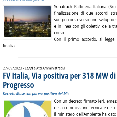
Sonatrach Raffineria Italiana (Sri
finalizzazione di due accordi stra
suo percorso verso uno sviluppo s
e in linea con gli obiettivi della t
corso.
Con il primo accordo, si legge 
Leggi tutta la notizia: 'Sonatrach, due nuovi impianti
finalizz...
27/09/2023
- Leggi e Atti Amministrativi
FV Italia, Via positiva per 318 MW di 
Progresso
. Sottotitolo: Decreto Mase con parere positivo del Mic
. Pubblicata mercoledì 27 settembre 2023 alle 13.53.
Decreto Mase con parere positivo del Mic
Con un decreto firmato ieri, emess
della commissione tecnica e del mi
il ministero dell'Ambiente ha dato 