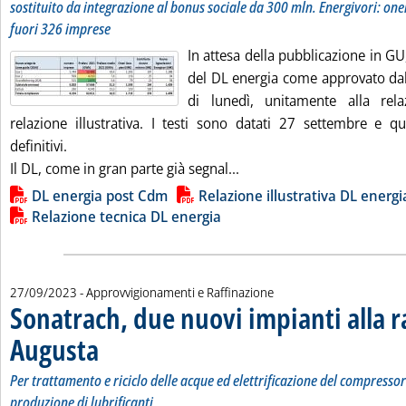
sostituito da integrazione al bonus sociale da 300 mln. Energivori: on
fuori 326 imprese
In attesa della pubblicazione in GU
del DL energia come approvato dal 
di lunedì, unitamente alla rela
relazione illustrativa. I testi sono datati 27 settembre e 
definitivi.
Leggi tutta la notizia: 'DL 
Il DL, come in gran parte già segnal...
Lista allegati PDF alla notizia
DL energia post Cdm
Relazione illustrativa DL energi
Relazione tecnica DL energia
27/09/2023
- Approvvigionamenti e Raffinazione
Sonatrach, due nuovi impianti alla ra
Augusta
. Sottotitolo: Per trattamento e riciclo delle acque ed elettrificazione d
. Pubblicata mercoledì 27 settembre 2023 alle 14.14.
Per trattamento e riciclo delle acque ed elettrificazione del compressor
produzione di lubrificanti