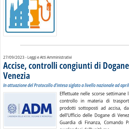
27/09/2023
- Leggi e Atti Amministrativi
Accise, controlli congiunti di Dogan
Venezia
. Sottotitolo: In attuazione del Protocollo d'intesa siglato a livello nazion
. Pubblicata mercoledì 27 settembre 2023 alle 12.50.
In attuazione del Protocollo d'intesa siglato a livello nazionale ad apri
Effettuate nelle scorse settimane 
controllo in materia di traspor
prodotti sottoposti ad accisa, da
dell'Ufficio delle Dogane di Venez
Guardia di Finanza, Comando Pro