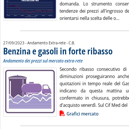
domanda. Lo strumento consent
tendenze dei prezzi all'ingrosso del
Legg
orientarsi nella scelta delle o...
di:
27/09/2023
- Andamento Extra-rete -
C.B.
Benzina e gasoli in forte ribasso
. Sottotitol
. Pubblicat
Andamento dei prezzi sul mercato extra-rete
Secondo ribasso consecutivo di 
diminuzioni proseguiranno anch
quotazioni in tempo reale del Gas
indicano da questa mattina u
confermato in chiusura, potrebbe 
d'acquisto venerdì. Sul Cif Med del 
Lista allegati PDF alla notizia
Grafici mercato