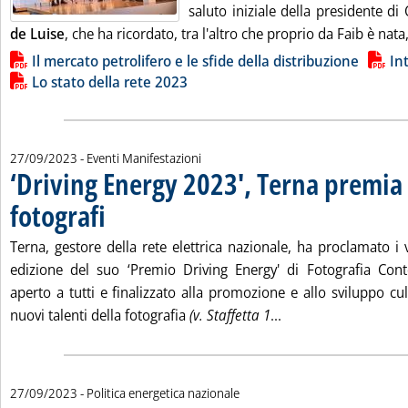
saluto iniziale della presidente di
de Luise
, che ha ricordato, tra l'altro che proprio da Faib è nata,
Lista allegati PDF alla notizia
Il mercato petrolifero e le sfide della distribuzione
In
Lo stato della rete 2023
27/09/2023
- Eventi Manifestazioni
‘Driving Energy 2023', Terna premia 
fotografi
. Pubblicata mercoledì 27 settembre 2023 alle 15.56.
Terna, gestore della rete elettrica nazionale, ha proclamato i 
edizione del suo ‘Premio Driving Energy' di Fotografia Co
aperto a tutti e finalizzato alla promozione e allo sviluppo cu
Leggi tutta la notiz
nuovi talenti della fotografia
(v. Staffetta 1
...
27/09/2023
- Politica energetica nazionale