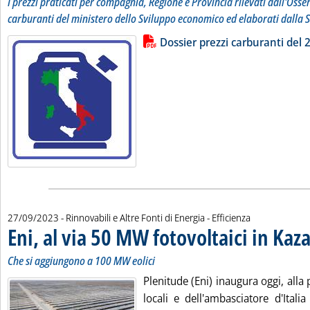
I prezzi praticati per compagnia, Regione e Provincia rilevati dall'Osse
carburanti del ministero dello Sviluppo economico ed elaborati dalla S
Lista allegati PDF alla notizia
Leggi tutta la notizia: 'Dossier pr
Dossier prezzi carburanti del
27/09/2023
- Rinnovabili e Altre Fonti di Energia - Efficienza
Eni, al via 50 MW fotovoltaici in Ka
Che si aggiungono a 100 MW eolici
Plenitude (Eni) inaugura oggi, alla 
locali e dell'ambasciatore d'Ital