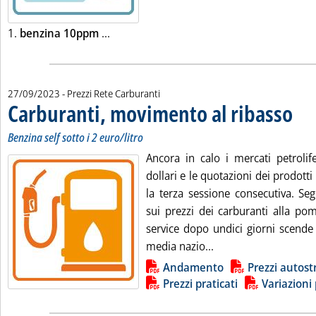
Leggi tutta la notizia: 'Listini mercato p
1.
benzina 10ppm
...
27/09/2023
- Prezzi Rete Carburanti
Carburanti, movimento al ribasso
. Sotto
. Pubb
Benzina self sotto i 2 euro/litro
Ancora in calo i mercati petrolif
dollari e le quotazioni dei prodotti 
la terza sessione consecutiva. Se
sui prezzi dei carburanti alla pom
service dopo undici giorni scende 
Leggi tutta la notiz
media nazio...
Lista allegati PDF alla notizia
Andamento
Prezzi autost
Prezzi praticati
Variazioni 