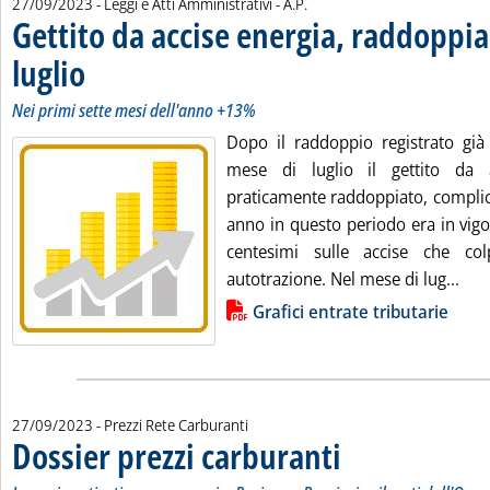
di:
27/09/2023
- Leggi e Atti Amministrativi -
A.P.
Gettito da accise energia, raddoppia
luglio
. Sottotitolo: Nei primi sette mesi dell'anno +13%
. Pubblicata mercoledì 27 settembre 2023 alle 11.4.
Nei primi sette mesi dell'anno +13%
Dopo il raddoppio registrato già
mese di luglio il gettito da a
praticamente raddoppiato, complice
anno in questo periodo era in vigo
centesimi sulle accise che col
Legg
autotrazione. Nel mese di lug...
Lista allegati PDF alla notizia
Grafici entrate tributarie
27/09/2023
- Prezzi Rete Carburanti
Dossier prezzi carburanti
. Sottotitolo: I prezzi prati
. Pubblicata mercoledì 27 se