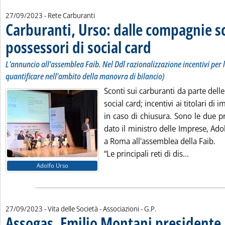
27/09/2023
- Rete Carburanti
Carburanti, Urso: dalle compagnie s
possessori di social card
. Sottotitolo: L'annuncio all'a
. Pubblicata mercoledì 27 sett
L'annuncio all'assemblea Faib. Nel Ddl razionalizzazione incentivi per l
quantificare nell'ambito della manovra di bilancio)
Sconti sui carburanti da parte dell
social card; incentivi ai titolari di 
in caso di chiusura. Sono le due pr
dato il ministro delle Imprese, Ad
a Roma all'assemblea della Faib.
Leggi tutt
“Le principali reti di dis...
Adolfo Urso
di:
27/09/2023
- Vita delle Società - Associazioni -
G.P.
Assogas, Emilio Montani presidente
.
.