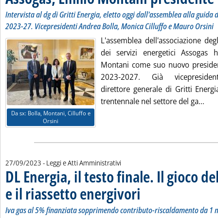
Intervista al dg di Gritti Energia, eletto oggi dall'assemblea alla guida d
2023-27. Vicepresidenti Andrea Bolla, Monica Cilluffo e Mauro Orsini
L'assemblea dell'associazione degl
dei servizi energetici Assogas 
Montani come suo nuovo presiden
2023-2027. Già vicepresidente
direttore generale di Gritti Energ
Legg
trentennale nel settore del ga...
Da sx: Bolla, Montani, Cilluffo e
Orsini
27/09/2023
- Leggi e Atti Amministrativi
DL Energia, il testo finale. Il gioco d
e il riassetto energivori
. Sottotitolo: Iva gas al 5% fina
. Pubblicata mercoledì 27 settem
Iva gas al 5% finanziata sopprimendo contributo-riscaldamento da 1 