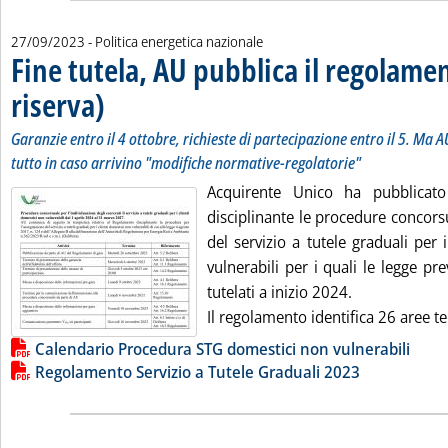
27/09/2023
- Politica energetica nazionale
Fine tutela, AU pubblica il regolame
riserva)
. Sottotitolo: Garanzie entro il 4 ottobre, richieste di partecipazione ent
. Pubblicata mercoledì 27 settembre 2023 alle 18.15.
Garanzie entro il 4 ottobre, richieste di partecipazione entro il 5. Ma A
tutto in caso arrivino "modifiche normative-regolatorie"
Acquirente Unico ha pubblicato
disciplinante le procedure concors
del servizio a tutele graduali per 
vulnerabili per i quali le legge pre
tutelati a inizio 2024.
Il regolamento identifica 26 aree terr
Lista allegati PDF alla notizia
Calendario Procedura STG domestici non vulnerabili
Regolamento Servizio a Tutele Graduali 2023