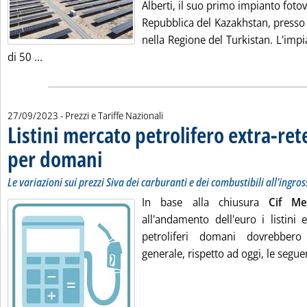
Alberti, il suo primo impianto fotov
Repubblica del Kazakhstan, presso i
nella Regione del Turkistan. L'imp
Leggi tutta la notizia: 'Eni, al via 50 MW fotovoltaici 
di 50 ...
27/09/2023
- Prezzi e Tariffe Nazionali
Listini mercato petrolifero extra-ret
per domani
. Sottotitolo: Le variazioni sui prezzi Siva dei carburanti e dei c
. Pubblicata mercoledì 27 settembre 2023 alle 9.17.
Le variazioni sui prezzi Siva dei carburanti e dei combustibili all'ingro
In base alla chiusura
Cif M
all'andamento dell'euro i listini 
petroliferi domani dovrebbero
generale, rispetto ad oggi, le seguen