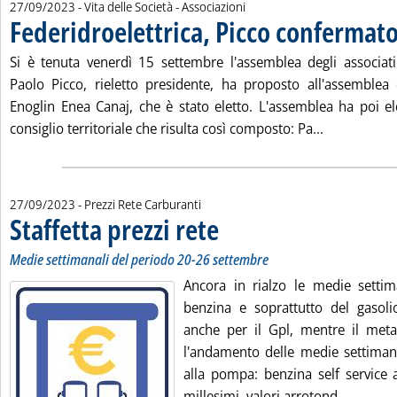
27/09/2023
- Vita delle Società - Associazioni
Federidroelettrica, Picco confermat
Si è tenuta venerdì 15 settembre l'assemblea degli associati 
Paolo Picco, rieletto presidente, ha proposto all'assemblea
Enoglin Enea Canaj, che è stato eletto. L'assemblea ha poi e
Leggi tutta 
consiglio territoriale che risulta così composto: Pa...
27/09/2023
- Prezzi Rete Carburanti
Staffetta prezzi rete
. Sottotitolo: Medie settimanali del perio
. Pubblicata mercoledì 27 settembre 2023 
Medie settimanali del periodo 20-26 settembre
Ancora in rialzo le medie settima
benzina e soprattutto del gasol
anche per il Gpl, mentre il met
l'andamento delle medie settimanal
alla pompa: benzina self service 
Leggi tu
millesimi, valori arrotond...