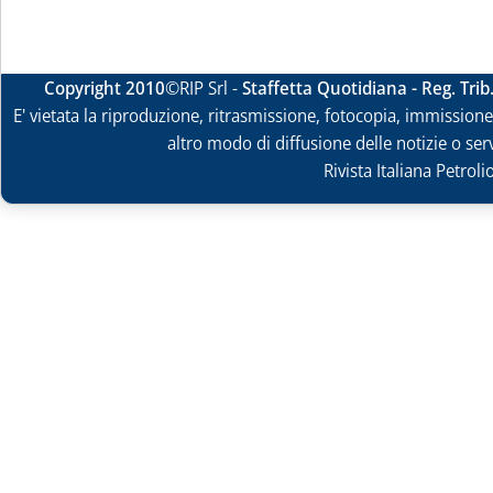
Copyright 2010
©RIP Srl -
Staffetta Quotidiana - Reg. Tri
E' vietata la riproduzione, ritrasmissione, fotocopia, immissione 
altro modo di diffusione delle notizie o ser
Rivista Italiana Petrol