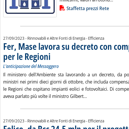
Lista allegati PDF alla notizia
Staffetta prezzi Rete
27/09/2023
- Rinnovabili e Altre Fonti di Energia - Efficienza
Fer, Mase lavora su decreto con co
per le Regioni
. Sottotitolo: L'anticipazione del Messaggero
. Pubblicata mercoledì 27 settembre 2023 alle 17.24.
L'anticipazione del Messaggero
Il ministero dell'Ambiente sta lavorando a un decreto, da po
ministri nei primi dieci giorni di ottobre, che includa compen
le Regioni che ospitano impianti eolici e fotovoltaici. Di compen
Leggi tutta la notiz
aveva parlato più volte il ministro Gilbert...
27/09/2023
- Rinnovabili e Altre Fonti di Energia - Efficienza
Eolico, da Bcc 24,5 mln per il proget