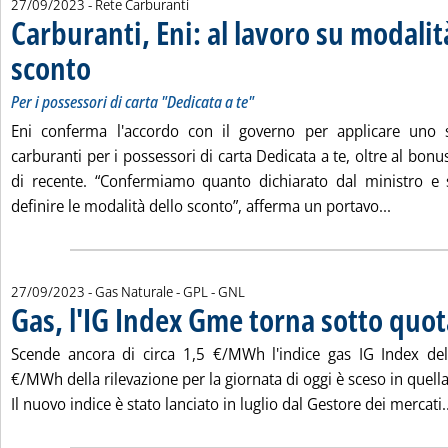
27/09/2023
- Rete Carburanti
Carburanti, Eni: al lavoro su modalit
sconto
. Sottotitolo: Per i possessori di carta "Dedicata a te"
. Pubblicata mercoledì 27 settembre 2023 alle 19.13.
Per i possessori di carta "Dedicata a te"
Eni conferma l'accordo con il governo per applicare uno s
carburanti per i possessori di carta Dedicata a te, oltre al bonu
di recente. “Confermiamo quanto dichiarato dal ministro e
Leggi tu
definire le modalità dello sconto”, afferma un portavo...
27/09/2023
- Gas Naturale - GPL - GNL
Gas, l'IG Index Gme torna sotto quot
Scende ancora di circa 1,5 €/MWh l'indice gas IG Index de
€/MWh della rilevazione per la giornata di oggi è sceso in quel
Il nuovo indice è stato lanciato in luglio dal Gestore dei mercati..