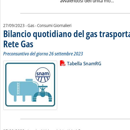
Leggi tu
avvalendosi dell'unità mo...
27/09/2023
- Gas - Consumi Giornalieri
Bilancio quotidiano del gas traspor
Rete Gas
. Sottotitolo: Preconsuntivo del giorno 26 settembre 2023
. Pubblicata mercoledì 27 settembre 2023 alle 11.58.
Preconsuntivo del giorno 26 settembre 2023
Lista allegati PDF alla notizia
Leggi tutta la notizia: 'Bilancio 
Tabella SnamRG