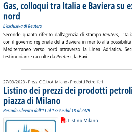
Gas, colloqui tra Italia e Baviera su 
nord
. Sottotitolo: L'esclusiva di Reuters
. Pubblicata mercoledì 27 settembre 2023 alle 13.7.
L'esclusiva di Reuters
Secondo quanto riferito dall'agenzia di stampa
Reuters
, l'Ita
con il governo regionale della Baviera in merito alla possibilità
Mediterraneo verso nord attraverso la Linea Adriatica. Se
Leggi tutta la notiz
testimonianze raccolte da
Reuters
, la Bavi...
27/09/2023
- Prezzi C.C.I.A.A. Milano - Prodotti Petroliferi
Listino dei prezzi dei prodotti petroli
piazza di Milano
. Sottotitolo: Periodo rilevato dall'11 al 17/9 e dal
. Pubblicata mercoledì 27 settembre 2023 alle 13.3
Periodo rilevato dall'11 al 17/9 e dal 18 al 24/9
Lista allegati PDF alla notizia
Leggi tutta la notizia: 'Listino dei
Listino Milano