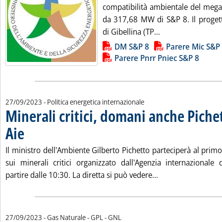
compatibilità ambientale del mega
da 317,68 MW di S&P 8. Il proget
Leggi tutta la not
di Gibellina (TP...
Lista allegati PDF alla notizia
DM S&P 8
Parere Mic S&P
Parere Pnrr Pniec S&P 8
27/09/2023
- Politica energetica internazionale
Minerali critici, domani anche Pichet
Aie
. Pubblicata mercoledì 27 settembre 2023 alle 13.10.
Il ministro dell'Ambiente Gilberto Pichetto parteciperà al primo
sui minerali critici organizzato dall'Agenzia internazionale
Leggi tutta la noti
partire dalle 10:30. La diretta si può vedere...
27/09/2023
- Gas Naturale - GPL - GNL