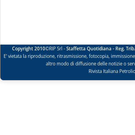
Copyright 2010
©RIP Srl -
Staffetta Quotidiana - Reg. Tri
E' vietata la riproduzione, ritrasmissione, fotocopia, immissione 
altro modo di diffusione delle notizie o ser
Rivista Italiana Petrol