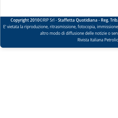
Copyright 2010
©RIP Srl -
Staffetta Quotidiana - Reg. Tri
E' vietata la riproduzione, ritrasmissione, fotocopia, immissione 
altro modo di diffusione delle notizie o ser
Rivista Italiana Petrol