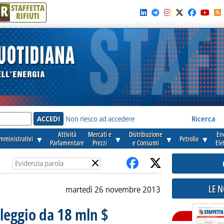
R
STAFFETTA
RIFIUTI
e'
Non riesco ad accedere
Ricerca
Attività
Mercati e
Distribuzione
En
amministrativi
▼
▼
▼
Petrolio
▼
Parlamentare
Prezzi
e Consumi
Ele
×
LE 
martedì 26 novembre 2013
leggio da 18 mln $