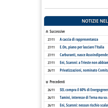
NOTIZIE NEL
Successive
A caccia di rappresentanza
27/11
E.On, piano per lasciare l'Italia
27/11
Carburanti, nasce Assoindipende
27/11
Eni, Scaroni: a Trieste non abbiam
27/11
Privatizzazioni, nominato Comita
26/11
Precedenti
SEL compra il 60% di Energogree
26/11
Tamini, interesse di Terna ma v
26/11
Eni, Scaroni: nessun rischio scala
26/11