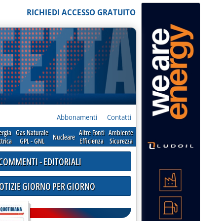
RICHIEDI ACCESSO GRATUITO
Abbonamenti
Contatti
ergia
Gas Naturale
Altre Fonti
Ambiente
Nucleare
ttrica
GPL - GNL
Efficienza
Sicurezza
COMMENTI - EDITORIALI
NOTIZIE GIORNO PER GIORNO