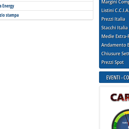
Margini Com
a Energy
Listini C.C.I.A
enzio stampa
Prezzi Italia
Stacchi Italia
Medie Extra-
Andamento E
Chiusure Set
Prezzi Spot
EVENTI - 