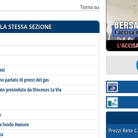
Torna su
LA STESSA SEZIONE
L’ACCIS
nti
o parlato di prezzi del gas
Sezione:
to presieduto da Vincenzo La Via
Sezione: quotaz
n
a a fondo Hanson
STAFFETTA PRE
Prezzi Rete 
ta