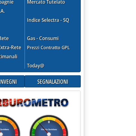
pagnie
Mercato Tutelato
.A.
Indice Selectra - SQ
Rete
Gas - Consumi
xtra-Rete
Prezzi Contratto GPL
timanali
Today@
CONVEGNI
SEGNALAZIONI