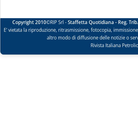
Copyright 2010
©RIP Srl -
Staffetta Quotidiana - Reg. Tri
E' vietata la riproduzione, ritrasmissione, fotocopia, immissione 
altro modo di diffusione delle notizie o ser
Rivista Italiana Petrol