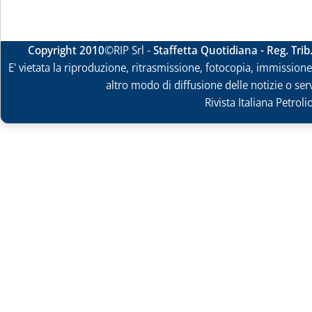
Copyright 2010
©RIP Srl -
Staffetta Quotidiana - Reg. Tri
E' vietata la riproduzione, ritrasmissione, fotocopia, immissione 
altro modo di diffusione delle notizie o ser
Rivista Italiana Petrol