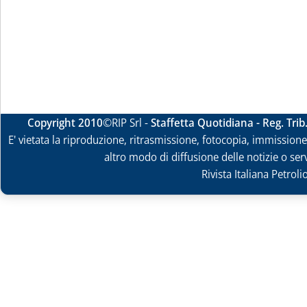
Copyright 2010
©RIP Srl -
Staffetta Quotidiana - Reg. Tri
E' vietata la riproduzione, ritrasmissione, fotocopia, immissione 
altro modo di diffusione delle notizie o ser
Rivista Italiana Petrol