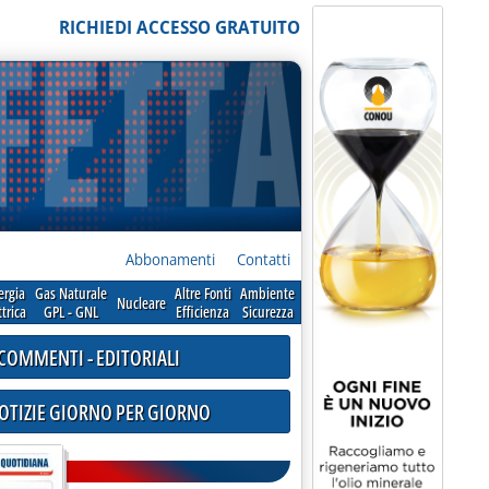
RICHIEDI ACCESSO GRATUITO
Abbonamenti
Contatti
ergia
Gas Naturale
Altre Fonti
Ambiente
Nucleare
ttrica
GPL - GNL
Efficienza
Sicurezza
COMMENTI - EDITORIALI
NOTIZIE GIORNO PER GIORNO