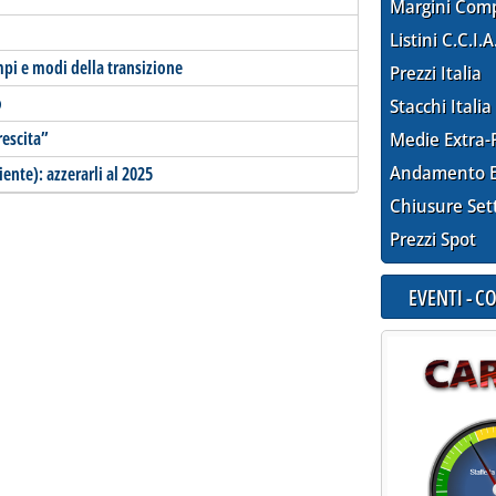
Margini Com
Listini C.C.I.A
mpi e modi della transizione
Prezzi Italia
o
Stacchi Italia
rescita”
Medie Extra-
Andamento E
ente): azzerarli al 2025
Chiusure Set
Prezzi Spot
EVENTI - 