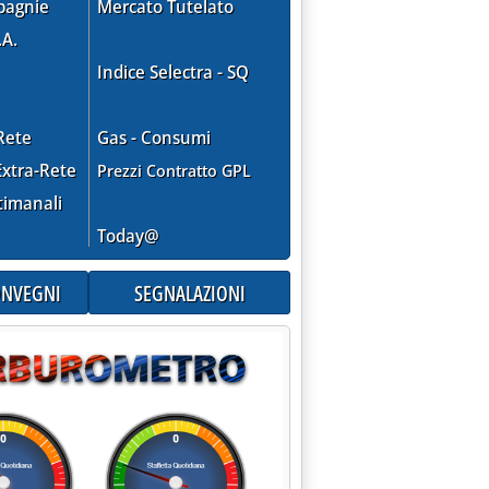
pagnie
Mercato Tutelato
.A.
Indice Selectra - SQ
Rete
Gas - Consumi
xtra-Rete
Prezzi Contratto GPL
timanali
Today@
CONVEGNI
SEGNALAZIONI