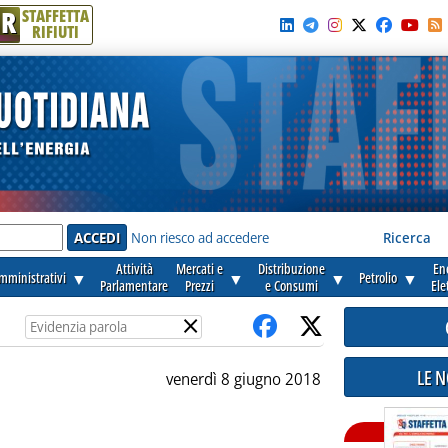
R
STAFFETTA
RIFIUTI
e'
Non riesco ad accedere
Ricerca
Attività
Mercati e
Distribuzione
En
amministrativi
▼
▼
▼
Petrolio
▼
Parlamentare
Prezzi
e Consumi
Ele
×
LE 
venerdì 8 giugno 2018