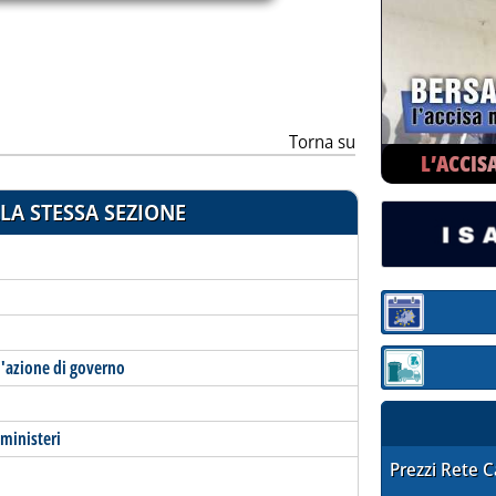
Torna su
L’ACCIS
LA STESSA SEZIONE
Sezione:
l'azione di governo
Sezione: quotaz
 ministeri
STAFFETTA PRE
Prezzi Rete 