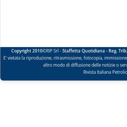
Copyright 2010
©RIP Srl -
Staffetta Quotidiana - Reg. Tri
E' vietata la riproduzione, ritrasmissione, fotocopia, immissione 
altro modo di diffusione delle notizie o ser
Rivista Italiana Petrol