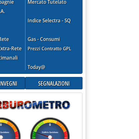
pagnie
Mercato Tutelato
.A.
Indice Selectra - SQ
Rete
Gas - Consumi
xtra-Rete
Prezzi Contratto GPL
timanali
Today@
CONVEGNI
SEGNALAZIONI