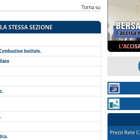
Torna su
LA STESSA SEZIONE
L’ACCIS
Combustion Institute.
ilano
Sezione:
o.
Sezione: quotaz
.
STAFFETTA PRE
Prezzi Rete 
ica.