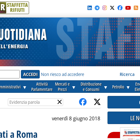
R
STAFFETTA
RIFIUTI
e'
Non riesco ad accedere
Ricerca
Attività
Mercati e
Distribuzione
En
amministrativi
▼
▼
▼
Petrolio
▼
Parlamentare
Prezzi
e Consumi
Ele
×
LE 
venerdì 8 giugno 2018
tati a Roma