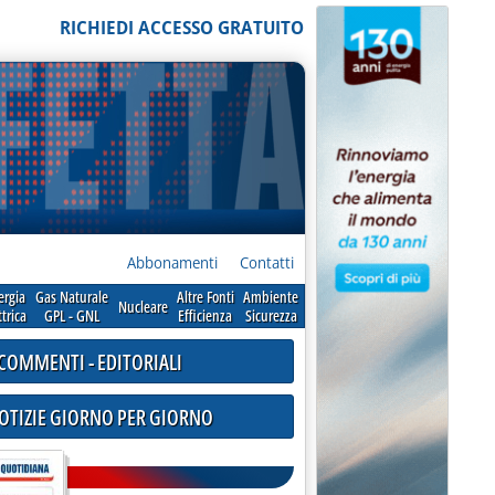
RICHIEDI ACCESSO GRATUITO
Abbonamenti
Contatti
ergia
Gas Naturale
Altre Fonti
Ambiente
Nucleare
ttrica
GPL - GNL
Efficienza
Sicurezza
COMMENTI - EDITORIALI
NOTIZIE GIORNO PER GIORNO