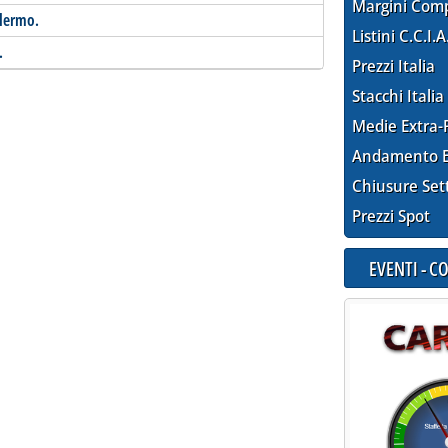
Margini Com
alermo.
Listini C.C.I.A
.
Prezzi Italia
Stacchi Italia
Medie Extra-
Andamento E
Chiusure Set
Prezzi Spot
EVENTI - 