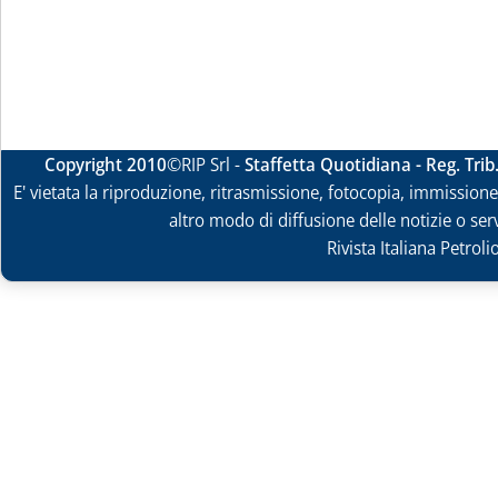
Copyright 2010
©RIP Srl -
Staffetta Quotidiana - Reg. Tri
E' vietata la riproduzione, ritrasmissione, fotocopia, immissione 
altro modo di diffusione delle notizie o ser
Rivista Italiana Petrol