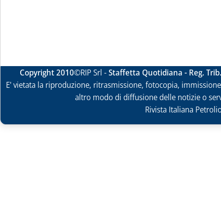
Copyright 2010
©RIP Srl -
Staffetta Quotidiana - Reg. Tri
E' vietata la riproduzione, ritrasmissione, fotocopia, immissione 
altro modo di diffusione delle notizie o ser
Rivista Italiana Petrol