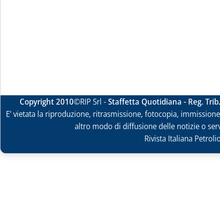
Copyright 2010
©RIP Srl -
Staffetta Quotidiana - Reg. Tri
E' vietata la riproduzione, ritrasmissione, fotocopia, immissione 
altro modo di diffusione delle notizie o ser
Rivista Italiana Petrol