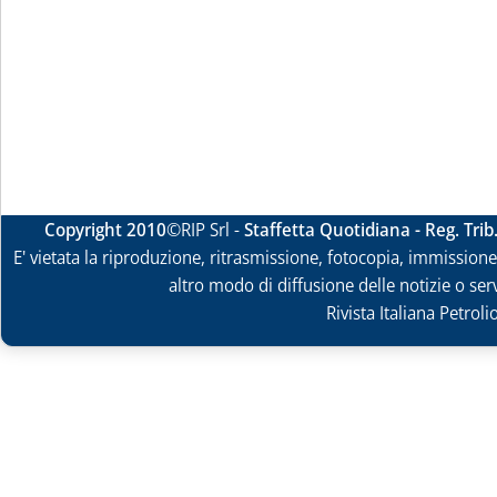
Copyright 2010
©RIP Srl -
Staffetta Quotidiana - Reg. Tri
E' vietata la riproduzione, ritrasmissione, fotocopia, immissione 
altro modo di diffusione delle notizie o ser
Rivista Italiana Petrol