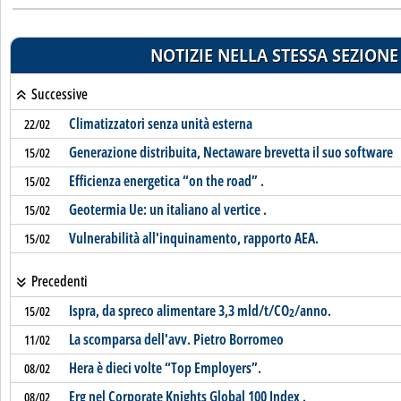
NOTIZIE NELLA STESSA SEZIONE
Successive
Climatizzatori senza unità esterna
22/02
Generazione distribuita, Nectaware brevetta il suo software
15/02
Efficienza energetica “on the road” .
15/02
Geotermia Ue: un italiano al vertice .
15/02
Vulnerabilità all'inquinamento, rapporto AEA.
15/02
Precedenti
Ispra, da spreco alimentare 3,3 mld/t/CO
/anno.
15/02
2
La scomparsa dell'avv. Pietro Borromeo
11/02
Hera è dieci volte “Top Employers”.
08/02
Erg nel Corporate Knights Global 100 Index .
08/02