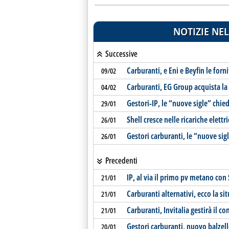
NOTIZIE NEL
Successive
Carburanti, e Eni e Beyfin le forn
09/02
Carburanti, EG Group acquista la 
04/02
Gestori-IP, le “nuove sigle” chi
29/01
Shell cresce nelle ricariche elettr
26/01
Gestori carburanti, le “nuove sig
26/01
Precedenti
IP, al via il primo pv metano co
21/01
Carburanti alternativi, ecco la si
21/01
Carburanti, Invitalia gestirà il c
21/01
Gestori carburanti, nuovo balzell
20/01