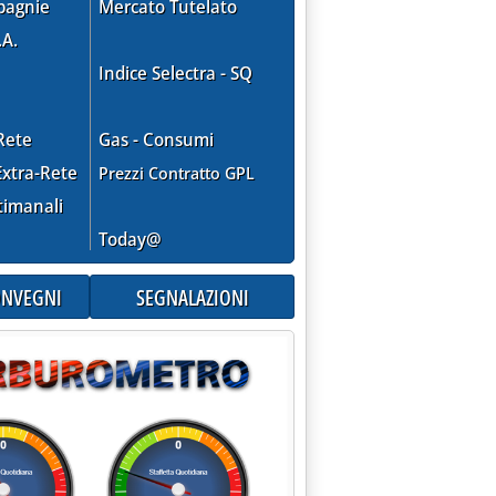
pagnie
Mercato Tutelato
.A.
Indice Selectra - SQ
Rete
Gas - Consumi
xtra-Rete
Prezzi Contratto GPL
timanali
Today@
CONVEGNI
SEGNALAZIONI