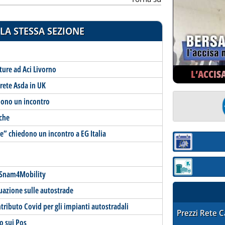
LA STESSA SEZIONE
iture ad Aci Livorno
L’ACCIS
rete Asda in UK
edono un incontro
iche
le” chiedono un incontro a EG Italia
Sezione:
Sezione: quotaz
n Snam4Mobility
tuazione sulle autostrade
ontributo Covid per gli impianti autostradali
STAFFETTA PRE
Prezzi Rete 
o sui Pos