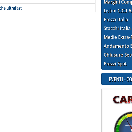
Margini Com
che ultrafast
Listini C.C.I.A
Prezzi Italia
Stacchi Italia
Medie Extra-
Andamento E
Chiusure Set
Prezzi Spot
EVENTI - 