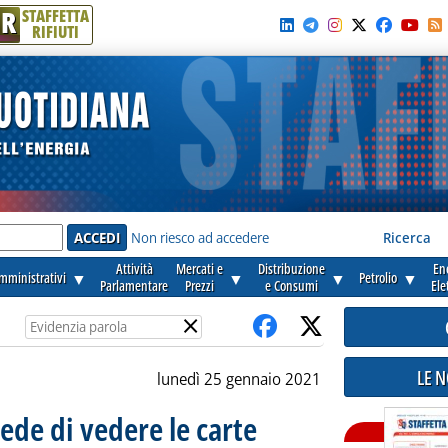
R
STAFFETTA
RIFIUTI
e'
Non riesco ad accedere
Ricerca
Attività
Mercati e
Distribuzione
En
amministrativi
▼
▼
▼
Petrolio
▼
Parlamentare
Prezzi
e Consumi
Ele
×
LE 
lunedì 25 gennaio 2021
ede di vedere le carte