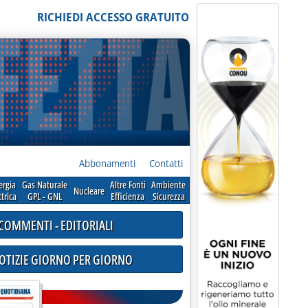
RICHIEDI ACCESSO GRATUITO
Abbonamenti
Contatti
ergia
Gas Naturale
Altre Fonti
Ambiente
Nucleare
ttrica
GPL - GNL
Efficienza
Sicurezza
COMMENTI - EDITORIALI
NOTIZIE GIORNO PER GIORNO