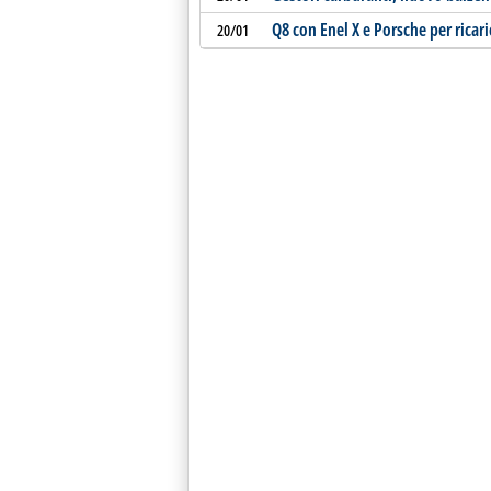
Q8 con Enel X e Porsche per ricari
20/01