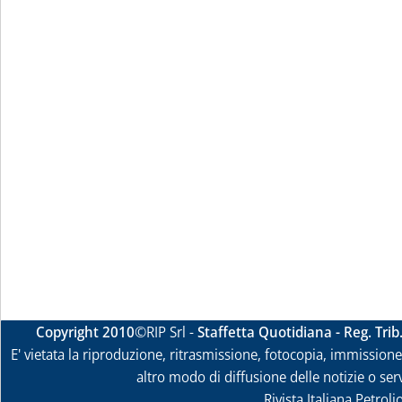
Copyright 2010
©RIP Srl -
Staffetta Quotidiana - Reg. Tri
E' vietata la riproduzione, ritrasmissione, fotocopia, immissione 
altro modo di diffusione delle notizie o ser
Rivista Italiana Petrol