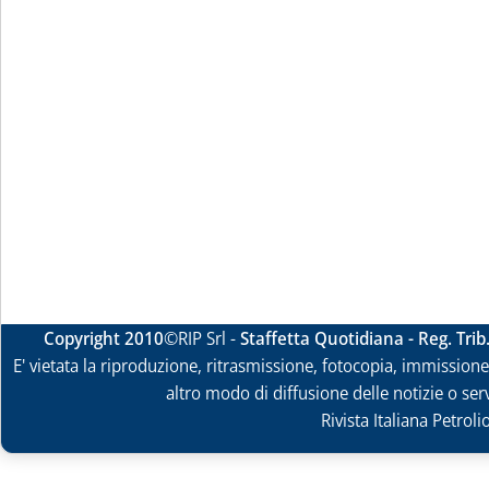
Copyright 2010
©RIP Srl -
Staffetta Quotidiana - Reg. Tri
E' vietata la riproduzione, ritrasmissione, fotocopia, immissione 
altro modo di diffusione delle notizie o ser
Rivista Italiana Petrol