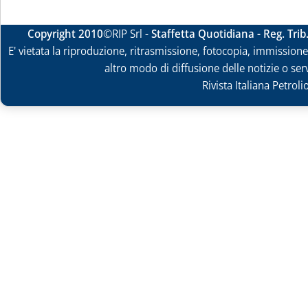
Copyright 2010
©RIP Srl -
Staffetta Quotidiana - Reg. Tri
E' vietata la riproduzione, ritrasmissione, fotocopia, immissione 
altro modo di diffusione delle notizie o ser
Rivista Italiana Petrol