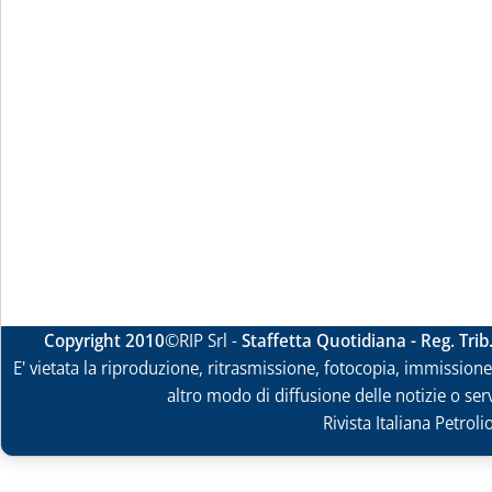
Copyright 2010
©RIP Srl -
Staffetta Quotidiana - Reg. Tri
E' vietata la riproduzione, ritrasmissione, fotocopia, immissione 
altro modo di diffusione delle notizie o ser
Rivista Italiana Petrol