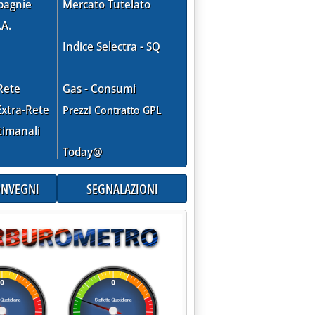
pagnie
Mercato Tutelato
.A.
Indice Selectra - SQ
Rete
Gas - Consumi
xtra-Rete
Prezzi Contratto GPL
timanali
Today@
CONVEGNI
SEGNALAZIONI