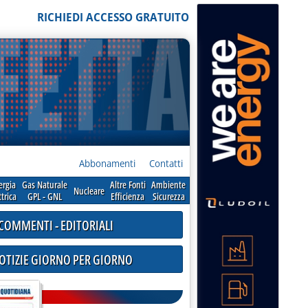
RICHIEDI ACCESSO GRATUITO
Abbonamenti
Contatti
ergia
Gas Naturale
Altre Fonti
Ambiente
Nucleare
ttrica
GPL - GNL
Efficienza
Sicurezza
COMMENTI - EDITORIALI
NOTIZIE GIORNO PER GIORNO