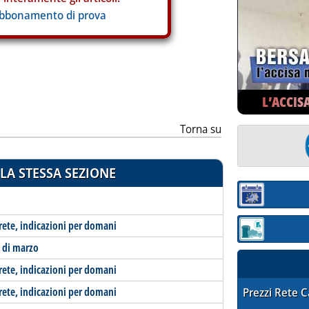
abbonamento di prova
L’ACCIS
Torna su
LA STESSA SEZIONE
Sezione:
-rete, indicazioni per domani
Sezione: quotaz
o di marzo
-rete, indicazioni per domani
-rete, indicazioni per domani
STAFFETTA PRE
Prezzi Rete 