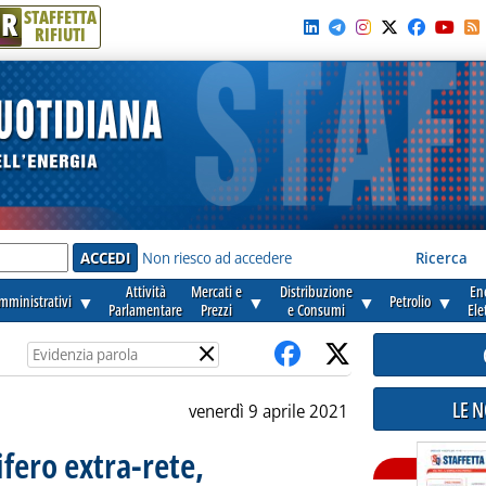
R
STAFFETTA
RIFIUTI
e'
Non riesco ad accedere
Ricerca
Attività
Mercati e
Distribuzione
En
amministrativi
▼
▼
▼
Petrolio
▼
Parlamentare
Prezzi
e Consumi
Ele
×
LE 
venerdì 9 aprile 2021
ifero extra-rete,