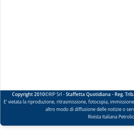
Copyright 2010
©RIP Srl -
Staffetta Quotidiana - Reg. Tri
E' vietata la riproduzione, ritrasmissione, fotocopia, immissione 
altro modo di diffusione delle notizie o ser
Rivista Italiana Petrol