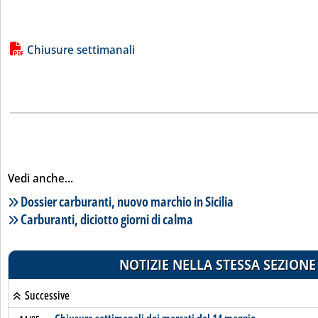
Lista allegati PDF alla notizia
Chiusure settimanali
Vedi anche...
Lista notizie correlate
Dossier carburanti, nuovo marchio in Sicilia
Carburanti, diciotto giorni di calma
NOTIZIE NELLA STESSA SEZIONE
Successive