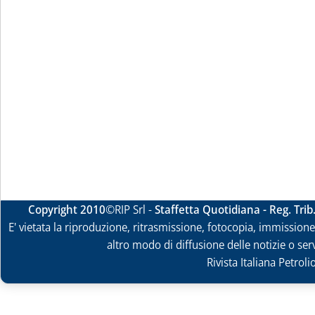
Copyright 2010
©RIP Srl -
Staffetta Quotidiana - Reg. Tri
E' vietata la riproduzione, ritrasmissione, fotocopia, immissione 
altro modo di diffusione delle notizie o ser
Rivista Italiana Petrol