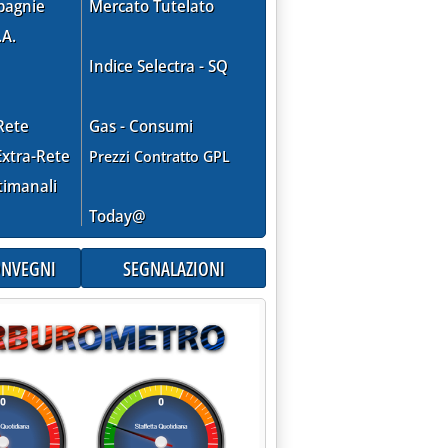
pagnie
Mercato Tutelato
.A.
Indice Selectra - SQ
Rete
Gas - Consumi
xtra-Rete
Prezzi Contratto GPL
timanali
Today@
CONVEGNI
SEGNALAZIONI