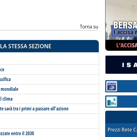
Torna su
L’ACCIS
LA STESSA SEZIONE
ace
ssifica
Sezione:
t mondiale
l clima
Sezione: quotaz
e sarà tra i primi a passare all'azione
STAFFETTA PRE
Prezzi Rete 
zzate entro il 2030