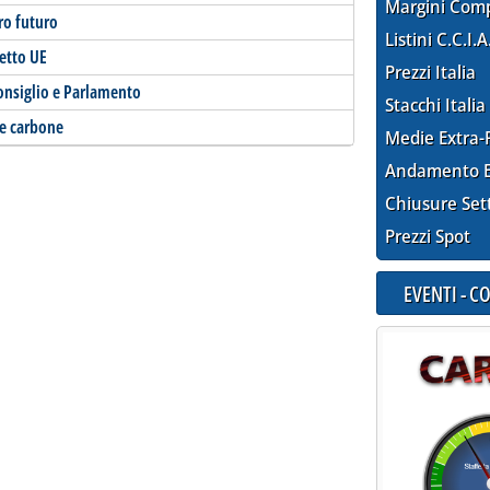
Margini Com
ro futuro
Listini C.C.I.A
hetto UE
Prezzi Italia
Consiglio e Parlamento
Stacchi Italia
s e carbone
Medie Extra-
Andamento E
Chiusure Set
Prezzi Spot
EVENTI - 