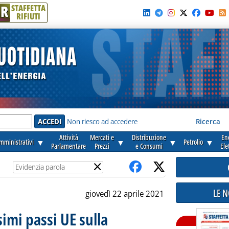
R
STAFFETTA
RIFIUTI
e'
Non riesco ad accedere
Ricerca
Attività
Mercati e
Distribuzione
En
amministrativi
▼
▼
▼
Petrolio
▼
Parlamentare
Prezzi
e Consumi
Ele
×
LE 
giovedì 22 aprile 2021
simi passi UE sulla