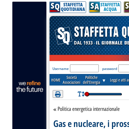
S
S
S
Attenzione! Esegui l'accesso per lèggere interamente la notizia.
Q
A
STAFFETTA
STAFFETTA
QUOTIDIANA
ACQUA
'Modulo Login per acceder
Username
password
Società
Politiche
HOME
▼
Leggi e atti 
Associazioni
dell'Energia
Politica energetica internazionale
Torna alla sezione
Gas e nucleare, i pros