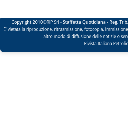
Copyright 2010
©RIP Srl -
Staffetta Quotidiana - Reg. Tri
E' vietata la riproduzione, ritrasmissione, fotocopia, immissione 
altro modo di diffusione delle notizie o ser
Rivista Italiana Petrol