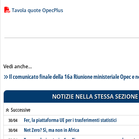
Lista allegati PDF alla notizia
Tavola quote OpecPlus
Vedi anche...
Lista notizie correlate
Il comunicato finale della 16a Riunione ministeriale Opec e 
NOTIZIE NELLA STESSA SEZIONE
Successive
Fer, la piattaforma UE per i trasferimenti statistici
30/04
Net Zero? Sì, ma non in Africa
30/04