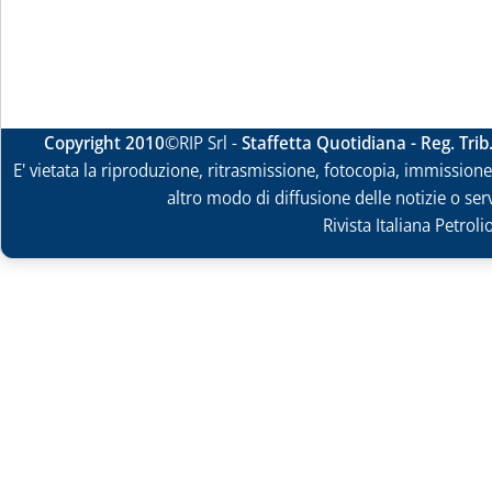
Copyright 2010
©RIP Srl -
Staffetta Quotidiana - Reg. Tri
E' vietata la riproduzione, ritrasmissione, fotocopia, immissione 
altro modo di diffusione delle notizie o ser
Rivista Italiana Petrol