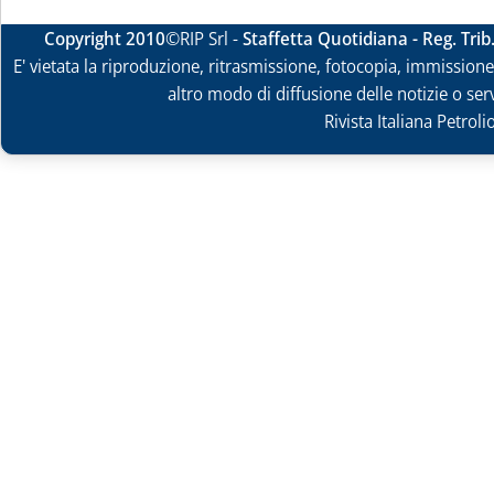
Copyright 2010
©RIP Srl -
Staffetta Quotidiana - Reg. Tri
E' vietata la riproduzione, ritrasmissione, fotocopia, immissione 
altro modo di diffusione delle notizie o ser
Rivista Italiana Petrol