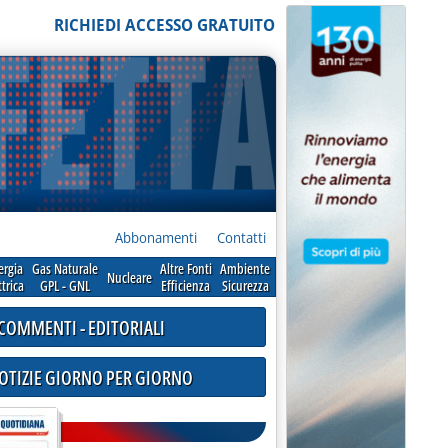
RICHIEDI ACCESSO GRATUITO
Abbonamenti
Contatti
ergia
Gas Naturale
Altre Fonti
Ambiente
Nucleare
ttrica
GPL - GNL
Efficienza
Sicurezza
COMMENTI - EDITORIALI
NOTIZIE GIORNO PER GIORNO