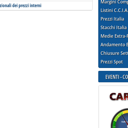
Margini Com
zionali dei prezzi interni
Listini C.C.I.A
Prezzi Italia
Stacchi Italia
Medie Extra-
Andamento E
Chiusure Set
Prezzi Spot
EVENTI - 