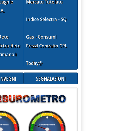
pagnie
Mercato Tutelato
.A.
Indice Selectra - SQ
Rete
Gas - Consumi
xtra-Rete
Prezzi Contratto GPL
timanali
Today@
CONVEGNI
SEGNALAZIONI