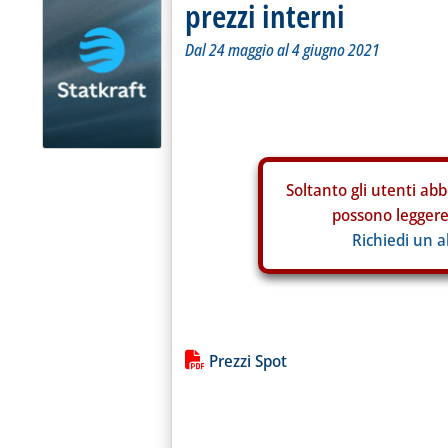
prezzi interni
Dal 24 maggio al 4 giugno 2021
Soltanto gli
utenti abb
possono leggere 
Richiedi un 
Lista allegati PDF alla notiz
Prezzi Spot