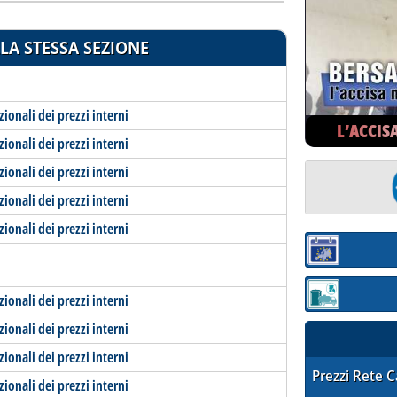
LA STESSA SEZIONE
zionali dei prezzi interni
L’ACCIS
zionali dei prezzi interni
zionali dei prezzi interni
zionali dei prezzi interni
zionali dei prezzi interni
Sezione:
zionali dei prezzi interni
Sezione: quotaz
zionali dei prezzi interni
zionali dei prezzi interni
STAFFETTA PRE
Prezzi Rete 
zionali dei prezzi interni