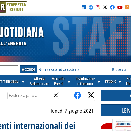
R
STAFFETTA
RIFIUTI
e'
Non riesco ad accedere
Ricerca
Attività
Mercati e
Distribuzione
En
amministrativi
▼
▼
▼
Petrolio
▼
Parlamentare
Prezzi
e Consumi
Ele
×
LE 
lunedì 7 giugno 2021
enti internazionali dei