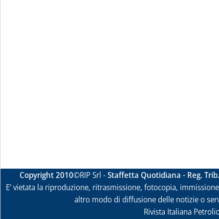
Copyright 2010
©RIP Srl -
Staffetta Quotidiana - Reg. Tri
E' vietata la riproduzione, ritrasmissione, fotocopia, immissione 
altro modo di diffusione delle notizie o ser
Rivista Italiana Petrol