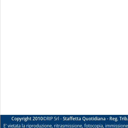
Copyright 2010
©RIP Srl -
Staffetta Quotidiana - Reg. Tri
E' vietata la riproduzione, ritrasmissione, fotocopia, immissione 