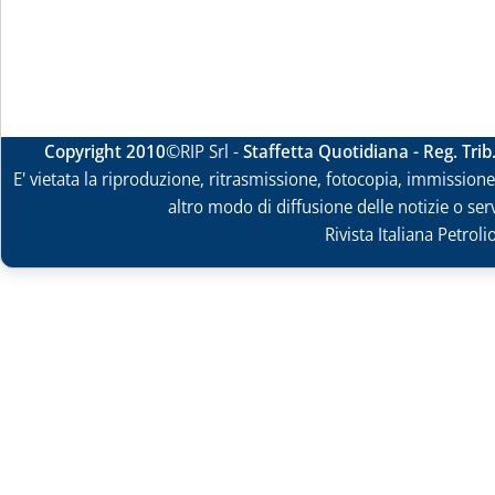
Copyright 2010
©RIP Srl -
Staffetta Quotidiana - Reg. Tri
E' vietata la riproduzione, ritrasmissione, fotocopia, immissione 
altro modo di diffusione delle notizie o ser
Rivista Italiana Petrol