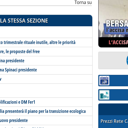
Torna su
LA STESSA SEZIONE
L’ACCIS
rimestrale rituale inutile, altre le priorità
re, le proposte del Free
ina presidente
a Spinaci presidente
v
Sezione:
Sezione: quotaz
lificazioni e DM Fer1
alia presenterà il piano per la transizione ecologica
nuovo presidente
STAFFETTA PRE
Prezzi Rete 