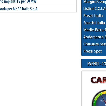
iano impianti FV per 50 MW
Margini Com
Listini C.C.I.A
ria per Air BP Italia S.p.A
Prezzi Italia
Stacchi Italia
Medie Extra-
Andamento E
Chiusure Set
Prezzi Spot
EVENTI - 