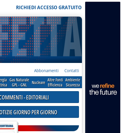
RICHIEDI ACCESSO GRATUITO
Abbonamenti
Contatti
ergia
Gas Naturale
Altre Fonti
Ambiente
Nucleare
ttrica
GPL - GNL
Efficienza
Sicurezza
COMMENTI - EDITORIALI
NOTIZIE GIORNO PER GIORNO