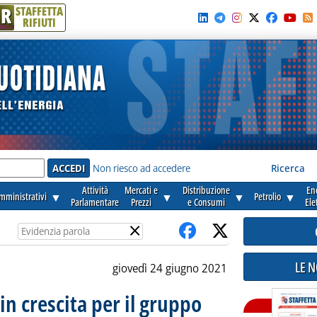
R
STAFFETTA
RIFIUTI
e'
Non riesco ad accedere
Ricerca
Attività
Mercati e
Distribuzione
En
amministrativi
▼
▼
▼
Petrolio
▼
Parlamentare
Prezzi
e Consumi
Ele
×
LE 
giovedì 24 giugno 2021
in crescita per il gruppo