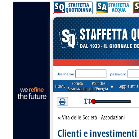
S
S
S
Attenzione! Esegui l'accesso per lèggere interamente la notizia.
Q
A
STAFFETTA
STAFFETTA
QUOTIDIANA
ACQUA
'Modulo Login per acceder
Username
password
Società
Politiche
HOME
▼
Leggi e atti 
Associazioni
dell'Energia
Vita delle Società - Associazioni
Torna alla sezione
Clienti e investimenti 