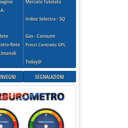
pagnie
Mercato Tutelato
.A.
Indice Selectra - SQ
Rete
Gas - Consumi
xtra-Rete
Prezzi Contratto GPL
timanali
Today@
CONVEGNI
SEGNALAZIONI